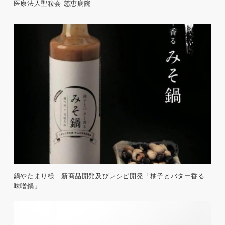
医療法人聖粒会 慈恵病院
鍋やたまり様 新商品開発及びレシピ開発「柚子とバター香る
味噌鍋」